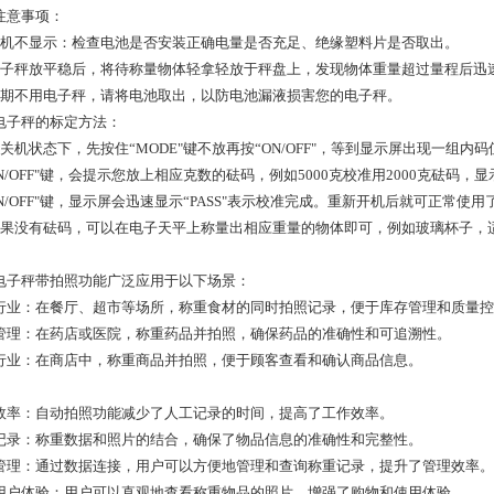
注意事项：
开机不显示：检查电池是否安装正确电量是否充足、绝缘塑料片是否取出。
电子秤放平稳后，将待称量物体轻拿轻放于秤盘上，发现物体重量超过量程后迅
长期不用电子秤，请将电池取出，以防电池漏液损害您的电子秤。
电子秤的标定方法：
在关机状态下，先按住“MODE"键不放再按“ON/OFF"，等到显示屏出现一组内码
ON/OFF"键，会提示您放上相应克数的砝码，例如5000克校准用2000克砝码，
ON/OFF"键，显示屏会迅速显示“PASS"表示校准完成。重新开机后就可正常使用
如果没有砝码，可以在电子天平上称量出相应重量的物体即可，例如玻璃杯子，
电子秤带拍照功能广泛应用于以下场景：
行业：在餐厅、超市等场所，称重食材的同时拍照记录，便于库存管理和质量控
管理：在药店或医院，称重药品并拍照，确保药品的准确性和可追溯性。
行业：在商店中，称重商品并拍照，便于顾客查看和确认商品信息。
效率：自动拍照功能减少了人工记录的时间，提高了工作效率。
记录：称重数据和照片的结合，确保了物品信息的准确性和完整性。
管理：通过数据连接，用户可以方便地管理和查询称重记录，提升了管理效率。
用户体验：用户可以直观地查看称重物品的照片，增强了购物和使用体验。