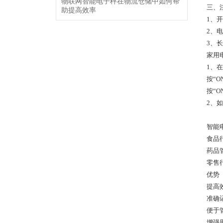
物联网智能电子秤在物流仓储中如何帮
三、
助提高效率
1、
2、
3、
家用
1、
按“
按“
2、
智能
食品
药品
零售
优势
提高
准确
便于
增强