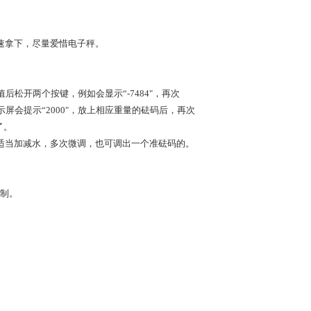
速拿下，尽量爱惜电子秤。
值后松开两个按键，例如会显示“-7484"，再次
显示屏会提示“2000"，放上相应重量的砝码后，再次
了。
适当加减水，多次微调，也可调出一个准砝码的。
制。