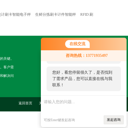
统计刷卡智能电子秤
生鲜分拣刷卡计件智能秤
RFID 刷
在线交流
关注我们
您好！欢迎前来咨询，很高兴为您
咨询热线：13771935497
服务，请问您要咨询什么问题呢？
的关键。
。客户需
您好，看您停留很久了，是否找到
和解决问
了需求产品，您可以直接在线与我
联系！
返回首页
关于我们
联系我们
管理登陆
发起咨询
可按Enter键发起咨询