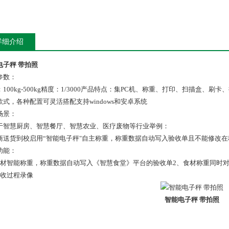
详细介绍
电子秤 带拍照
参数：
：100kg-500kg精度：1/3000产品特点：集PC机、称重、打印、扫描盒、
款式，各种配置可灵活搭配支持windows和安卓系统
场景：
于智慧厨房、智慧餐厅、智慧农业、医疗废物等行业举例：
商送货到校启用“智能电子秤"自主称重，称重数据自动写入验收单且不能修改
功能：
食材智能称重，称重数据自动写入《智慧食堂》平台的验收单2、食材称重同时
验收过程录像
智能电子秤 带拍照