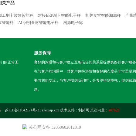
相关产品
加工刷卡绩效智能秤
对接ERP刷卡智能电子秤
机关食堂智能溯源秤
产量
重智能秤
AI 识别食材智能电子秤
溯源电子称
服务保障
我们的正常工
良好的沟通和与客户建立互相信任的关系是提供良好的客户服务
在与客户的沟通中，对客户保持热情和友好的态度是非常重要的
要与我们交流，当客户找到我们时，是希望得到重视，得到帮助
题。
号：
苏ICP备11042174号-31
sitemap.xml
技术支持：
制药网
总访问量：
407629
苏公网安备 32050602012819