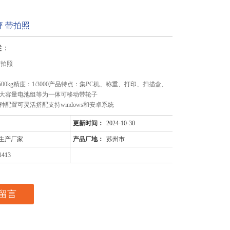
 带拍照
述：
带拍照
g-500kg精度：1/3000产品特点：集PC机、称重、打印、扫描盒、
大容量电池组等为一体可移动带轮子
配置可灵活搭配支持windows和安卓系统
更新时间：
2024-10-30
生产厂家
产品厂地：
苏州市
1413
留言