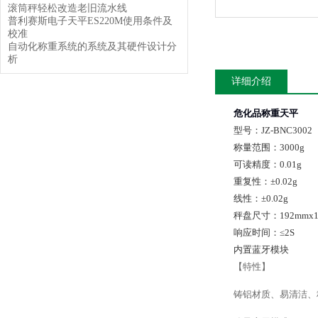
滚筒秤轻松改造老旧流水线
普利赛斯电子天平ES220M使用条件及
校准
自动化称重系统的系统及其硬件设计分
析
详细介绍
危化品称重天平
型号：JZ-BNC3002
称量范围：3000g
可读精度：0.01g
重复性：±0.02g
线性：±0.02g
秤盘尺寸：192mmx1
响应时间：≤2S
内置蓝牙模块
【特性】
铸铝材质、易清洁、