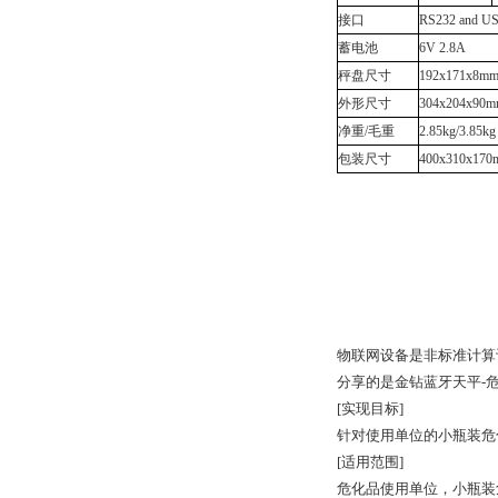
接口
RS232 and U
蓄电池
6V 2.8A
秤盘尺寸
192x171x8m
外形尺寸
304x204x9
净重/毛重
2.85kg/3.85kg
包装尺寸
400x310x1
物联网设备是非标准计算
分享的是金钻蓝牙天平-
[实现目标]
针对使用单位的小瓶装危
[适用范围]
危化品使用单位，小瓶装