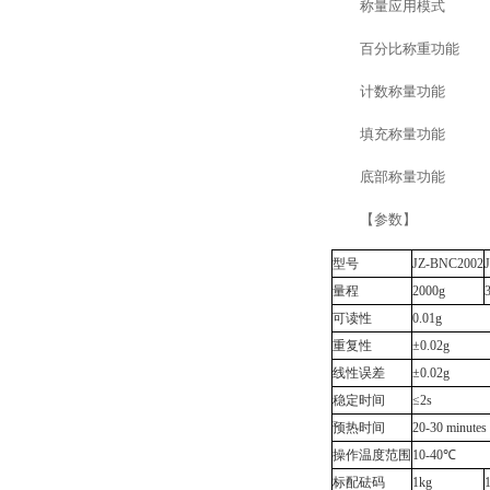
称量应用模式
百分比称重功能
计数称量功能
填充称量功能
底部称量功能
【参数】
型号
JZ-BNC2002
量程
2000g
可读性
0.01g
重复性
±0.02g
线性误差
±0.02g
稳定时间
≤2s
预热时间
20-30 minutes
操作温度范围
10-40℃
标配砝码
1kg