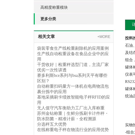
高精度称重模块
更多分类
相关文章
+MORE
投料
石油
袋装零食生产线检重剔除机的应用案例
及结
生产线自动检重设备在食品企业中的应
用
组合
干货收好｜检重秤选型门道，主流厂家
罐体
优劣一次性讲透
仪表
赛多利斯bce系列与bsa系列天平有哪些
区别？
RS
自动称重扫码量方一体机在电商物流包
罐体
裹分拣中的应用
统
油
基地采摘刷卡绩效智能电子秤RFID的应
用
无人值守汽车衡助力工厂出入库称重
苏州金钻称重｜生鲜分拣刷卡计件秤・
防水防菌・精准计薪・全程溯源
分选秤五大优势
实物
在线称重电子秤在物流行业的应用优势
-组