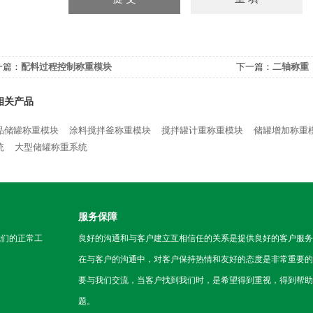
一篇：
配料过程控制称重模块
下一篇：
二轴称重
相关产品
品储罐称重模块
涂料搅拌釜称重模块
搅拌罐计重称重模块
储罐增加称重
统
大型储罐称重系统
服务保障
我们的正常工
良好的沟通和与客户建立互相信任的关系是提供良好的客户服务
在与客户的沟通中，对客户保持热情和友好的态度是非常重要的
要与我们交流，当客户找到我们时，是希望得到重视，得到帮助
题。