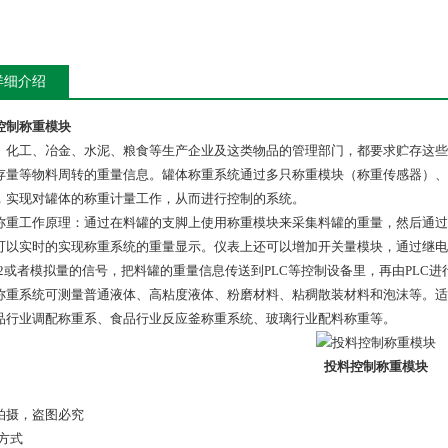
详细介绍
控制称重模块
、化工、冶金、水泥、粮食等生产企业及这类物品的管理部门，都要求贮存这些
存量等物料周转的重量信息。罐体称重系统通过多只称重模块（称重传感器）、
，实现对罐体的称重计量工作，从而进行控制的系统。
称重工作原理：通过在料罐的支脚上使用称重模块来采集料罐的重量，然后通过
可以实时的实现称重系统的重量显示。仪表上还可以增加开关量模块，通过继电开
232或者模拟量的信号，把料罐的重量信息传送到PLC等控制设备里，再由PLC
称重系统可测量普通液体、高粘度液体、粉磨材料、粘稠散装材料和泡沫等。适
品行业调配称重系、食品行业反应釜称重系统、玻璃行业配料称重等。
投料控制称重模块
拍摄，盗图必究
合方式