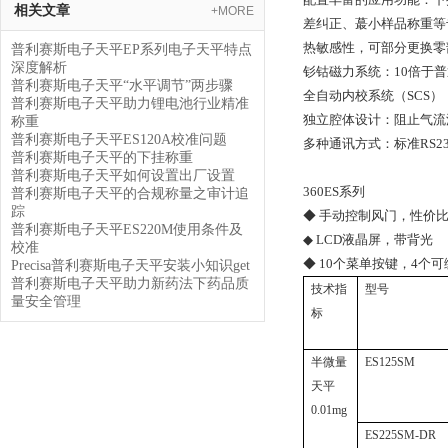
相关文章
+MORE
差纠正、蕞小样品称重等
热敏感性，可部分更换零
普利赛斯电子天平EP系列电子天平特点
深度解析
钐钴磁力系统：10倍于
普利赛斯电子天平“水平调节”两步骤
全自动内校系统（SCS
普利赛斯电子天平助力锂电池行业精准
独立腔体设计：阻止气流
称重
普利赛斯电子天平ES120A校准问题
多种通讯方式：标准RS23
普利赛斯电子天平的下挂称重
普利赛斯电子天平如何设置出厂设置
360ES系列
普利赛斯电子天平的合规称量之审计追
踪
◆ 手动控制风门，性价
普利赛斯电子天平ES220M使用条件及
◆ LCD液晶屏，带背光
校准
◆ 10个菜单按键，4个
Precisa普利赛斯电子天平安装小知识get
普利赛斯电子天平助力新药法下药品质
技术指
型号
量安全管理
标
半微量
ES125SM
天平
0.01mg
ES225SM-DR