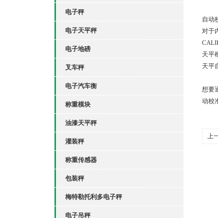
电子秤
自动
电子天平秤
对于
CALI
电子地磅
天平根
天平自
叉车秤
电子汽车衡
想要
动校
称重模块
油漆天平秤
上
灌装秤
因
称重传感器
包装秤
梅特勒托利多电子秤
电子吊秤