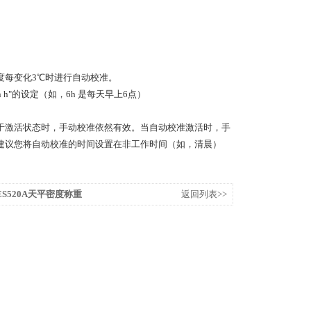
者在温度每变化3℃时进行自动校准。
E n h"的设定（如，6h 是每天早上6点）
处于激活状态时，手动校准依然有效。当自动校准激活时，手
建议您将自动校准的时间设置在非工作时间（如，清晨）
S520A天平密度称重
返回列表>>