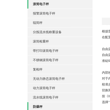
滚筒电子秤
报警滚筒电子秤
辊筒秤
根据
分拣流水线称重设备
在配置
滚筒检重秤
自由
带打印滚筒电子秤
自由定
不锈钢滚筒电子秤
准砝码
复检秤
内部
对于内
无动力静态滚筒电子秤
校准
动力滚筒电子秤
切换
按《
流水线滚筒电子秤
选择“
防爆秤