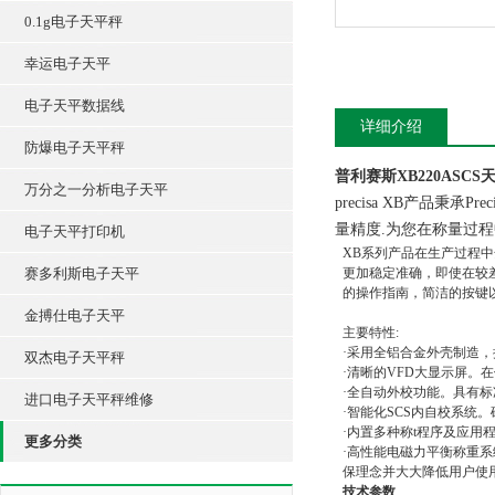
0.1g电子天平秤
幸运电子天平
电子天平数据线
详细介绍
防爆电子天平秤
普利赛斯XB220ASCS天平
万分之一分析电子天平
precisa XB产品秉
量精度.为您在称量过
电子天平打印机
XB系列产品在生产过程
赛多利斯电子天平
更加稳定准确，即使在较
的操作指南，简洁的按键
金搏仕电子天平
主要特性:
·采用全铝合金外壳制造
双杰电子天平秤
·清晰的VFD大显示屏。
·全自动外校功能。具有
进口电子天平秤维修
·智能化SCS内自校系统
·内置多种称t程序及应
更多分类
·高性能电磁力平衡称重
保理念并大大降低用户使
技术参数