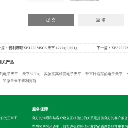
一篇：
普利赛斯XB1220MSCS 天平 1220g 0.001g
下一篇：
XB3200C
相关产品
系列电子天平
天平6200g
实验室高精度电子天平
带审计追踪的电子天平
半微量天平普利赛斯
服务保障
我们的正常工
良好的沟通和与客户建立互相信任的关系是提供良好的客户服务
在与客户的沟通中，对客户保持热情和友好的态度是非常重要的