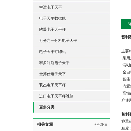
幸运电子天平
电子天平数据线
防爆电子天平秤
普利赛
万分之一分析电子天平
主要
电子天平打印机
·采
赛多利斯电子天平
·清
·全
金搏仕电子天平
·智
双杰电子天平秤
·内
·高
进口电子天平秤维修
户使
更多分类
普利赛
称重范
相关文章
+MORE
精度：