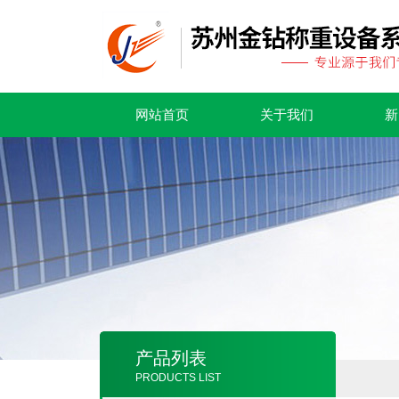
网站首页
关于我们
新
产品列表
PRODUCTS LIST