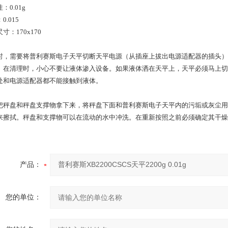
：0.01g
0.015
寸：170x170
时，需要将普利赛斯电子天平切断天平电源（从插座上拔出电源适配器的插头）
。在清理时，小心不要让液体渗入设备。如果液体洒在天平上，天平必须马上切
处和电源适配器都不能接触到液体。
把秤盘和秤盘支撑物拿下来，将秤盘下面和普利赛斯电子天平内的污垢或灰尘用
来擦拭。秤盘和支撑物可以在流动的水中冲洗。在重新按照之前必须确定其干燥
产品：
您的单位：