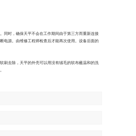
。同时，确保天平不会在工作期间由于第三方而重新连接
断电源。由
维修工程师检查后才能再次使用。设备后面的
软刷去除，天平的外壳可以用没有绒毛的软布蘸温和的洗
。