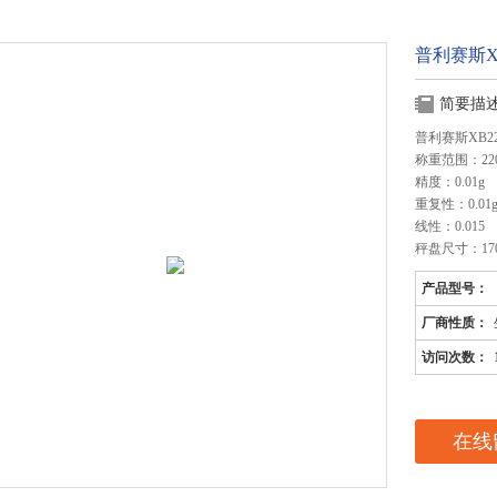
普利赛斯XB2
简要描
普利赛斯XB220
称重范围：220
精度：0.01g
重复性：0.01
线性：0.015
秤盘尺寸：170
产品型号：
厂商性质：
访问次数：
在线