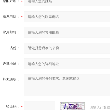
您的姓名：
联系电话：
常用邮箱：
省份：
详细地址：
补充说明：
验证码：
请输入计算结