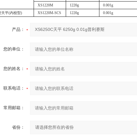
XS1220M
1220g
0.001g
密天平
(
内校型
)
XS1220M-SCS
1220g
0.001g
产品：
您的单位：
您的姓名：
联系电话：
常用邮箱：
省份：