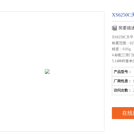
XS6250C
简要描
XS6250C天平 
称重范围：625
精度：0.01g
4.标配三滑
5.14种秤量
产品型号：
厂商性质：
访问次数：
在线