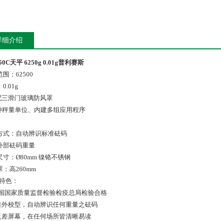
详细介绍
50C天平 6250g 0.01g普利赛斯
围：62500
0.01g
标配三滑门玻璃防风罩
14种秤量单位、内建多组应用程序
方式：自动辨识标准砝码
外部砝码重量
寸：Ø80mm 镍铬不锈钢
：高260mm
特色：
中国国家质量监督检验检疫总局检验合格
标准外校型，自动辨识任何重量之砝码
高反差屏幕，在任何场所皆清晰易读