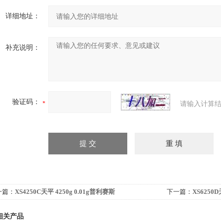
详细地址：
补充说明：
验证码：
请输入计算结
一篇：
XS4250C天平 4250g 0.01g普利赛斯
下一篇：
XS6250D
相关产品