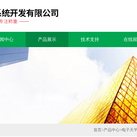
闻中心
产品展示
技术支持
在线
首页
>
产品中心
>
电子天