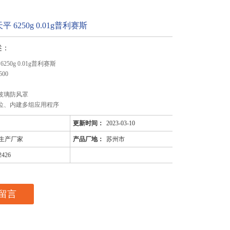
天平 6250g 0.01g普利赛斯
述：
6250g 0.01g普利赛斯
00
门玻璃防风罩
单位、内建多组应用程序
更新时间：
2023-03-10
生产厂家
产品厂地：
苏州市
2426
留言