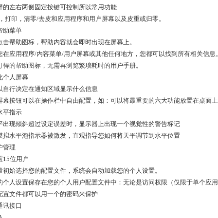
屏的左右两侧固定按键可控制所以常用功能
关，打印，清零/去皮和应用程序和用户屏幕以及皮重或归零。
帮助菜单
点击帮助图标，帮助内容就会即时出现在屏幕上。
您在应用程序/内容菜单/用户屏幕或其他任何地方，您都可以找到所有相关信息
可得的帮助图标，无需再浏览繁琐耗时的用户手册。
化个人屏幕
以自行决定在通知区域显示什么信息
屏幕按钮可以在操作栏中自由配置，如：可以将最重要的六大功能放置在桌面上
水平指示
平出现倾斜超过设定误差时，显示器上出现一个视觉性的警告标记
模拟水平泡指示器被激发，直观指导您如何将天平调节到水平位置
户管理
置15位用户
量初始选择您的配置文件，系统会自动加载您的个人设置。
的个人设置保存在您的个人用户配置文件中：无论是访问权限（仅限于单个应用
配置文件都可以用一个的密码来保护
通讯接口
A