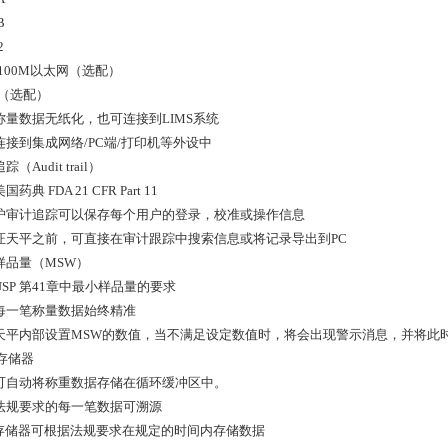
B
2
/100M以太网（选配）
Fi（选配）
称量数据无纸化，也可连接到LIMS系统
连接到集成网络/PC端/打印机等外设中
（Audit trail）
药典 FDA 21 CFR Part 11
护审计追踪可以保存每个用户的登录，校准或操作信息
证天平之前，可直接在审计跟踪中搜索信息或将记录导出到PC
样品量（MSW）
SP 第41章中最小样品量的要求
每一笔称量数据始终精准
天平内部设置MSW的数值，当不满足设定数值时，将会出现警示消息，并将此
bi存储器
可自动将称重数据存储在循环缓冲区中。
法规要求的每一笔数据可溯源
ibi存储器可根据法规要求在规定的时间内存储数据