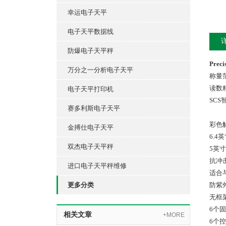
幸运电子天平
电子天平数据线
防爆电子天平秤
Prec
万分之一分析电子天平
称量范
读数精
电子天平打印机
SC
赛多利斯电子天平
彩
金搏仕电子天平
6.
双杰电子天平秤
5英
抗冲
进口电子天平秤维修
适合
更多分类
防紫
无框
6个
相关文章
+MORE
6个