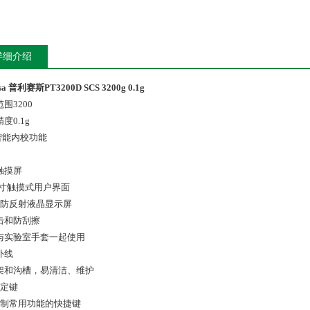
详细介绍
isa 普利赛斯PT3200D SCS 3200g 0.1g
围3200
度0.1g
S智能内校功能
色触摸屏
4英寸触摸式用户界面
寸防反射液晶显示屏
击和防刮擦
与实验室手套一起使用
外线
架和沟槽，易清洁、维护
固定键
控制常用功能的快捷键