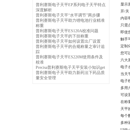
显示
普利赛斯电子天平EP系列电子天平特点
深度解析
开/
普利赛斯电子天平“水平调节”两步骤
内容
普利赛斯电子天平助力锂电池行业精准
只需
称重
普利赛斯电子天平ES120A校准问题
即使
普利赛斯电子天平的下挂称重
触手
普利赛斯电子天平如何设置出厂设置
定制
普利赛斯电子天平的合规称量之审计追
踪
您可
普利赛斯电子天平ES220M使用条件及
六大
校准
电子
Precisa普利赛斯电子天平安装小知识get
普利赛斯电子天平助力新药法下药品质
当天
量安全管理
电子
多用
可设
在称
天平
每个
多种
USB-