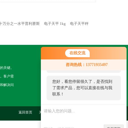
十万分之一水平普利赛斯
电子天平 1kg
电子天平秤
在线交流
关注我们
您好！欢迎前来咨询，很高兴为您
咨询热线：13771935497
服务，请问您要咨询什么问题呢？
的关键。
。客户需
您好，看您停留很久了，是否找到
和解决问
了需求产品，您可以直接在线与我
联系！
返回首页
关于我们
联系我们
管理登陆