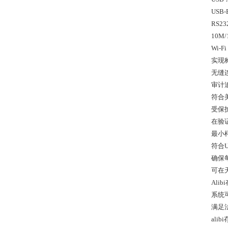
USB-
RS23
10M
Wi-
实现
无缝
审计追踪
符合美国
受保
在验
最小
符合U
确保
可在
Ali
系统
满足
al