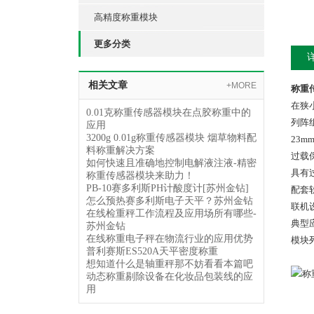
高精度称重模块
更多分类
相关文章
+MORE
称重传
在狭
0.01克称重传感器模块在点胶称重中的
列阵
应用
3200g 0.01g称重传感器模块 烟草物料配
23
料称重解决方案
过载
如何快速且准确地控制电解液注液-精密
具有
称重传感器模块来助力！
PB-10赛多利斯PH计酸度计[苏州金钻]
配套
怎么预热赛多利斯电子天平？苏州金钻
联机
在线检重秤工作流程及应用场所有哪些-
典型
苏州金钻
在线称重电子秤在物流行业的应用优势
模块
普利赛斯ES520A天平密度称重
想知道什么是轴重秤那不妨看看本篇吧
动态称重剔除设备在化妆品包装线的应
用