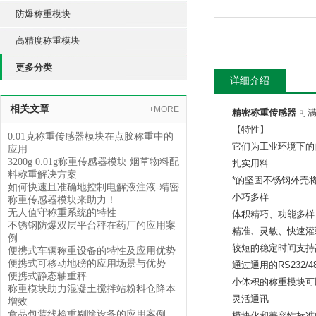
防爆称重模块
高精度称重模块
更多分类
详细介绍
相关文章
+MORE
精密称重传感器
可
【特性】
0.01克称重传感器模块在点胶称重中的
它们为工业环境下的
应用
3200g 0.01g称重传感器模块 烟草物料配
扎实用料
料称重解决方案
*的坚固不锈钢外壳
如何快速且准确地控制电解液注液-精密
小巧多样
称重传感器模块来助力！
无人值守称重系统的特性
体积精巧、功能多样
不锈钢防爆双层平台秤在药厂的应用案
精准、灵敏、快速灌
例
较短的稳定时间支持
便携式车辆称重设备的特性及应用优势
便携式可移动地磅的应用场景与优势
通过通用的RS232
便携式静态轴重秤
小体积的称重模块可
称重模块助力混凝土搅拌站粉料仓降本
灵活通讯
增效
食品包装线检重剔除设备的应用案例
模块化和兼容性标准