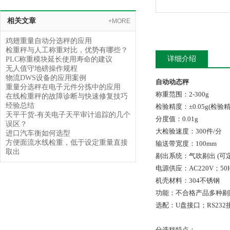
相关文章
+MORE
鸡翅重量自动分选秤的应用
检重秤与人工称重对比，优势有哪些？
详细介绍
PLC称重模块延长使用寿命的建议
无人值守地磅操作规程
物流DWS设备的应用案例
自动动态秤
重量分选秤在电子元件分拣中的应用
称重范围：2-300g
在线检重秤的故障诊断与快速修复技巧
经验总结
检验精度：±0.05g(
天平干货-有关电子天平审计追踪的几个
分度值：0.01g
误区？
大检验速度：300件/分
进口汽车衡如何选型
方便面流水线检重，低于设定重量直接
输送带宽度：100mm
取出
剔出系统：气吹剔出 (可
电源供应：AC220V；50H
机壳材料：304不锈钢
功能：不合格产品多种剔
选配：U盘接口；RS23
分选秤特点：