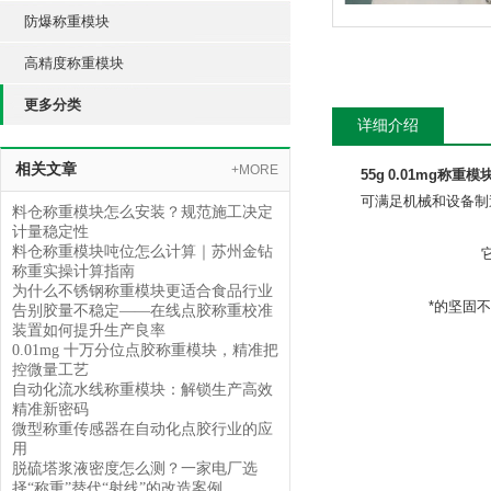
防爆称重模块
高精度称重模块
更多分类
详细介绍
相关文章
+MORE
55g 0.01mg称重模
可满足机械和设备制
料仓称重模块怎么安装？规范施工决定
计量稳定性
料仓称重模块吨位怎么计算｜苏州金钻
称重实操计算指南
为什么不锈钢称重模块更适合食品行业
*的坚固
告别胶量不稳定——在线点胶称重校准
装置如何提升生产良率
0.01mg 十万分位点胶称重模块，精准把
控微量工艺
自动化流水线称重模块：解锁生产高效
精准新密码
微型称重传感器在自动化点胶行业的应
用
脱硫塔浆液密度怎么测？一家电厂选
择“称重”替代“射线”的改造案例