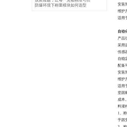
误差难题，让每一克都精准可控
安装
防爆环境下称重模块如何选型
维护
适用
自动
产品
采用
传感器满
自稳
配备
安装
维护
适用
坚固
成本
料灌
1、
乎因
2、