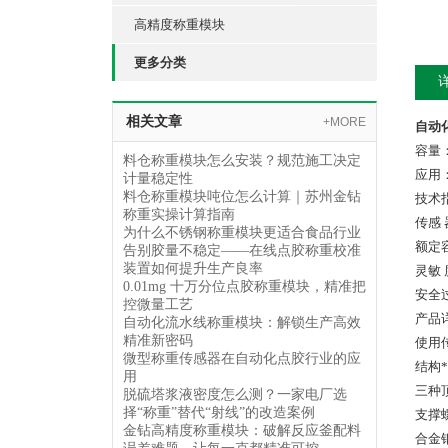
高精度称重模块
更多分类
相关文章
+MORE
自动
容量：
料仓称重模块怎么安装？规范施工决定
应用
计量稳定性
料仓称重模块吨位怎么计算｜苏州金钻
技术
称重实操计算指南
传感 
为什么不锈钢称重模块更适合食品行业
额定容量
告别胶量不稳定——在线点胶称重校准
装置如何提升生产良率
灵敏 度
0.01mg 十万分位点胶称重模块，精准把
安全过
控微量工艺
产品
自动化流水线称重模块：解锁生产高效
精准新密码
使用
微型称重传感器在自动化点胶行业的应
结构
用
三种
脱硫塔浆液密度怎么测？一家电厂选
择“称重”替代“射线”的改造案例
支撑
金钻高精度称重模块：破解反应釜配料
合金