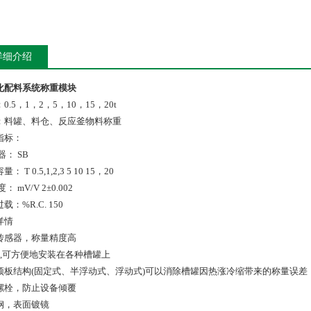
详细介绍
化配料系统称重模块
0.5，1，2，5，10，15，20t
：料罐、料仓、反应釜物料称重
指标：
器： SB
： T 0.5,1,2,3 5 10 15，20
： mV/V 2±0.002
载：%R.C. 150
详情
传感器，称量精度高
*,可方便地安装在各种槽罐上
顶板结构(固定式、半浮动式、浮动式)可以消除槽罐因热涨冷缩带来的称量误差
螺栓，防止设备倾覆
钢，表面镀镜