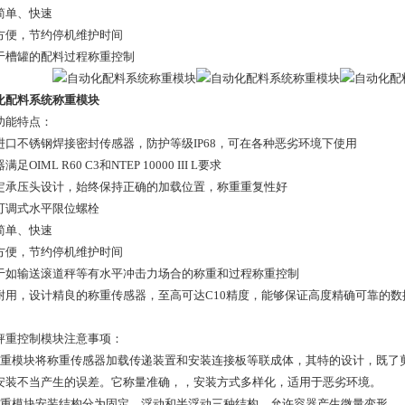
简单、快速
方便，节约停机维护时间
于槽罐的配料过程称重控制
化配料系统称重模块
功能特点：
进口不锈钢焊接密封传感器，防护等级IP68，可在各种恶劣环境下使用
足OIML R60 C3和NTEP 10000 III L要求
定承压头设计，始终保持正确的加载位置，称重重复性好
可调式水平限位螺栓
简单、快速
方便，节约停机维护时间
于如输送滚道秤等有水平冲击力场合的称重和过程称重控制
耐用，设计精良的称重传感器，至高可达C10精度，能够保证高度精确可靠的数
。
秤重控制模块注意事项：
称重模块将称重传感器加载传递装置和安装连接板等联成体，其特的设计，既了
安装不当产生的误差。它称量准确，，安装方式多样化，适用于恶劣环境。
称重模块安装结构分为固定，浮动和半浮动三种结构，允许容器产生微量变形。