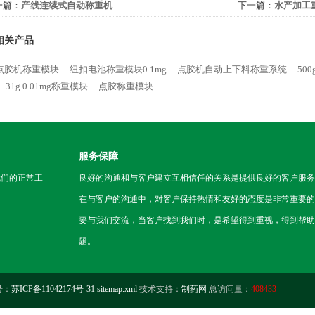
一篇：
产线连续式自动称重机
下一篇：
水产加工
相关产品
点胶机称重模块
纽扣电池称重模块0.1mg
点胶机自动上下料称重系统
500
31g 0.01mg称重模块
点胶称重模块
服务保障
我们的正常工
良好的沟通和与客户建立互相信任的关系是提供良好的客户服务
在与客户的沟通中，对客户保持热情和友好的态度是非常重要的
要与我们交流，当客户找到我们时，是希望得到重视，得到帮助
题。
号：
苏ICP备11042174号-31
sitemap.xml
技术支持：
制药网
总访问量：
408433