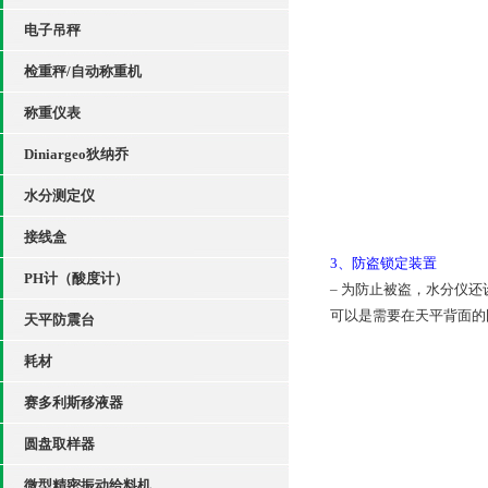
电子吊秤
检重秤/自动称重机
称重仪表
Diniargeo狄纳乔
水分测定仪
接线盒
3、防盗锁定
装置
PH计（酸度计）
– 为防止被盗，水分仪
可以是需要在天平背面的固定
天平防震台
耗材
赛多利斯移液器
圆盘取样器
微型精密振动给料机