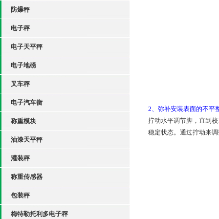
防爆秤
电子秤
电子天平秤
电子地磅
叉车秤
电子汽车衡
2、弥补安装表面
的不平
拧动水平调节脚，直到校
称重模块
稳定状态。通过拧动来调
油漆天平秤
灌装秤
称重传感器
包装秤
梅特勒托利多电子秤