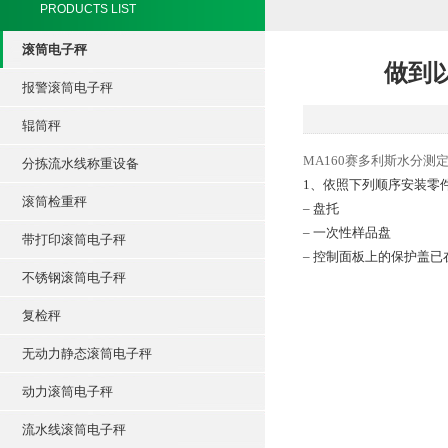
PRODUCTS LIST
滚筒电子秤
做到以
报警滚筒电子秤
辊筒秤
MA160赛多利斯水分测
分拣流水线称重设备
1、依照下列顺序安装零
滚筒检重秤
– 盘托
– 一次性样品盘
带打印滚筒电子秤
– 控制面板上的保护盖
不锈钢滚筒电子秤
复检秤
无动力静态滚筒电子秤
动力滚筒电子秤
流水线滚筒电子秤