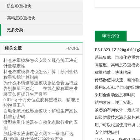
防爆称重模块
高精度称重模块
更多分类
详细介绍
相关文章
+MORE
ES-L323-JZ 320g 0.
系统集成、自动化称重方
料仓称重模块怎么安装？规范施工决定
高速度、高精度称重模块
计量稳定性
料仓称重模块吨位怎么计算｜苏州金钻
称量精准，快速响应
称重实操计算指南
传感器使得快速、精准称
为什么不锈钢称重模块更适合食品行业
采用isoCAL全自动内
告别胶量不稳定——在线点胶称重校准
装置如何提升生产良率
采用全自动温度和时间
0.01mg 十万分位点胶称重模块，精准把
结构紧凑，便于安装。
控微量工艺
紧凑的布局设计，最大可
自动化流水线称重模块：解锁生产高效
精准新密码
四级防震技术满足您各种
微型称重传感器在自动化点胶行业的应
用户可以根据使用环境，
用
安全防护级别
脱硫塔浆液密度怎么测？一家电厂选
择“称重”替代“射线”的改造案例
防尘、防水、防气体腐蚀