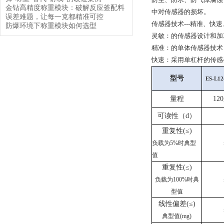
金钻高精度称重模块：破解反应釜配料
中对传感器的损坏。
误差难题，让每一克都精准可控
传感器技术---精准、快
防爆环境下称重模块如何选型
灵敏：的传感器设计和加
精准：的单体传感器技术
快速：采用单杠杆的传感
型号
ES-L12
量程
120
可读性
（
d
）
重复性
(≤)
负载为
5%时典型
值
重复性
(≤)
负载为
100%时典
型值
线性
偏
差
(≤)
典型值
(mg)