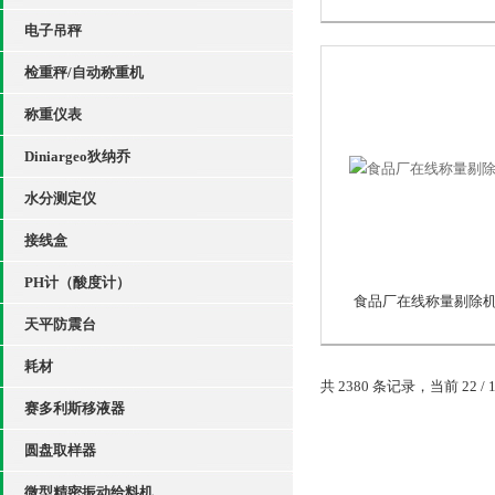
电子吊秤
检重秤/自动称重机
称重仪表
Diniargeo狄纳乔
水分测定仪
接线盒
PH计（酸度计）
食品厂在线称量剔除
天平防震台
耗材
共 2380 条记录，当前 22 / 
赛多利斯移液器
圆盘取样器
微型精密振动给料机